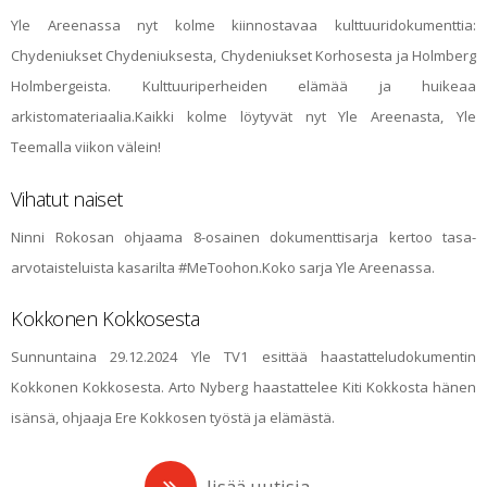
Yle Areenassa nyt kolme kiinnostavaa kulttuuridokumenttia:
Chydeniukset Chydeniuksesta, Chydeniukset Korhosesta ja Holmberg
Holmbergeista. Kulttuuriperheiden elämää ja huikeaa
arkistomateriaalia.Kaikki kolme löytyvät nyt Yle Areenasta, Yle
Teemalla viikon välein!
Vihatut naiset
Ninni Rokosan ohjaama 8-osainen dokumenttisarja kertoo tasa-
arvotaisteluista kasarilta #MeToohon.Koko sarja Yle Areenassa.
Kokkonen Kokkosesta
Sunnuntaina 29.12.2024 Yle TV1 esittää haastatteludokumentin
Kokkonen Kokkosesta. Arto Nyberg haastattelee Kiti Kokkosta hänen
isänsä, ohjaaja Ere Kokkosen työstä ja elämästä.
lisää uutisia