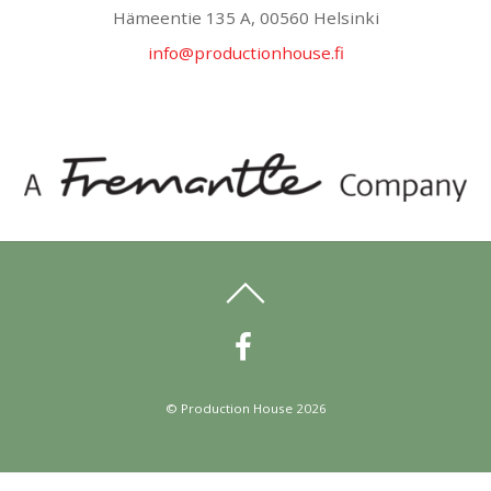
Hämeentie 135 A, 00560 Helsinki
info@productionhouse.fi
©
Production House
2026