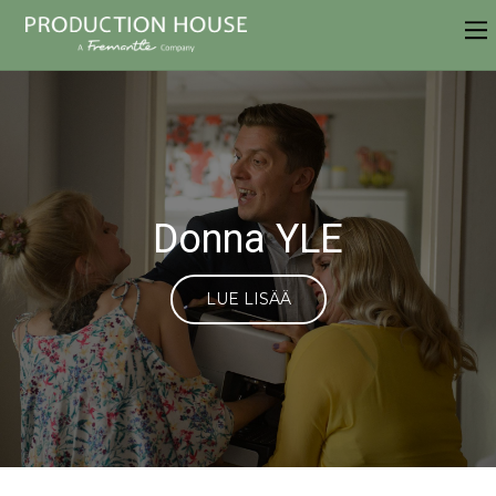
YLE
Arto Nybe
Ä
LUE LISÄ