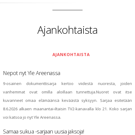
Ajankohtaista
AJANKOHTAISTA
Nepot nyt Yle Areenassa
9-osainen dokumenttisarja kertoo viidestä nuoresta, joiden
vanhemmat ovat omilla aloillaan tunnettuja.Nuoret ovat itse
kuvanneet omaa elämäänsä keväästä syksyyn. Sarjaa esitetään
8.6.2026 alkaen maanantai-iltaisin TV2-kanavalla klo 21. Koko sarjan
voi katsoa jo nyt Yle Areenassa.
Samaa sukua -sarjaan uusia jaksoja!