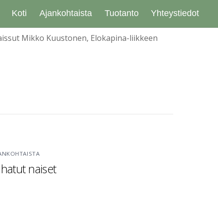
Koti
Ajankohtaista
Tuotanto
Yhteystiedot
aissut Mikko Kuustonen, Elokapina-liikkeen
ANKOHTAISTA
ihatut naiset