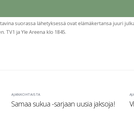
tavina suorassa lähetyksessä ovat elämäkertansa juuri julk
en. TV1 ja Yle Areena klo 1845.
AJANKOHTAISTA
AJ
Samaa sukua -sarjaan uusia jaksoja!
V