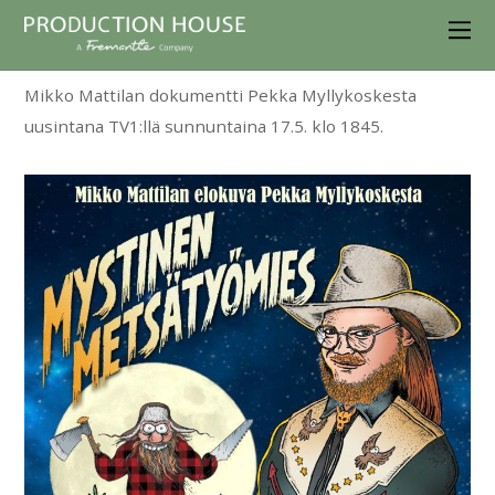
Mikko Mattilan dokumentti Pekka Myllykoskesta
uusintana TV1:llä sunnuntaina 17.5. klo 1845.